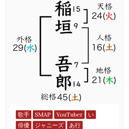
歌手
SMAP
YouTuber
い
俳優
ジャニーズ
あ行