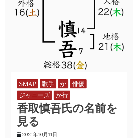
SMAP
歌手
か
俳優
ジャニーズ
か行
香取慎吾氏の名前を
見る
2021年10月11日