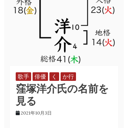
歌手
俳優
く
か行
窪塚洋介氏の名前を
見る
2021年10月3日