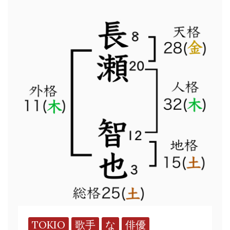
TOKIO
歌手
な
俳優