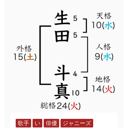
歌手
い
俳優
ジャニーズ