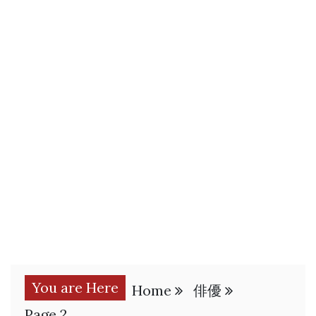
You are Here
Home
俳優
Page 2