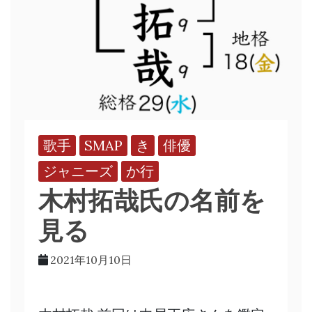
歌手
SMAP
き
俳優
ジャニーズ
か行
木村拓哉氏の名前を
見る
2021年10月10日