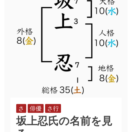
さ
俳優
さ行
坂上忍氏の名前を見