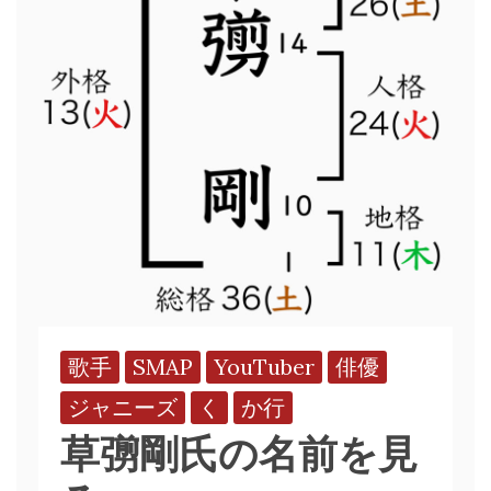
歌手
SMAP
YouTuber
俳優
ジャニーズ
く
か行
草彅剛氏の名前を見