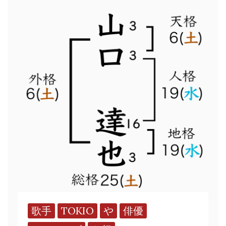
歌手
TOKIO
や
俳優