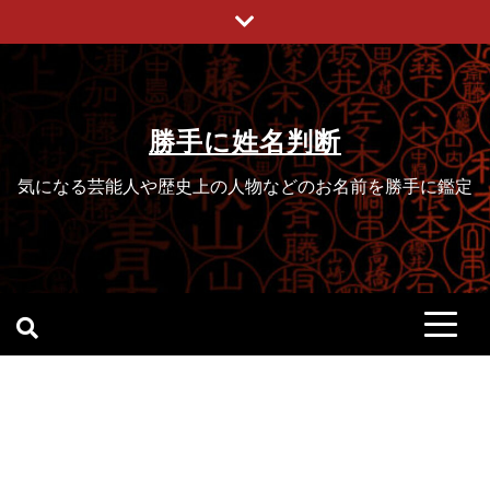
Skip
to
content
勝手に姓名判断
気になる芸能人や歴史上の人物などのお名前を勝手に鑑定