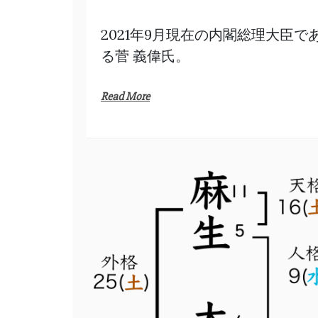
2021年9月現在の内閣総理大臣で
る菅 義偉氏。
Read More