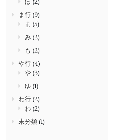
ほ
(2)
ま行
(9)
ま
(5)
み
(2)
も
(2)
や行
(4)
や
(3)
ゆ
(1)
わ行
(2)
わ
(2)
未分類
(1)