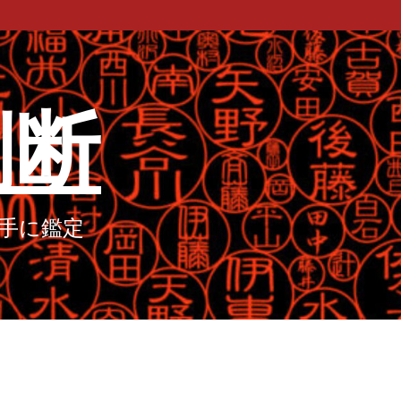
判断
手に鑑定