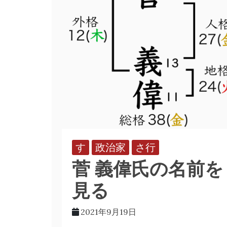
す
政治家
さ行
菅 義偉氏の名前を
見る
2021年9月19日