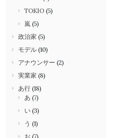
TOKIO
(5)
嵐
(5)
政治家
(5)
モデル
(10)
アナウンサー
(2)
実業家
(8)
あ行
(18)
あ
(7)
い
(3)
う
(1)
お
(7)