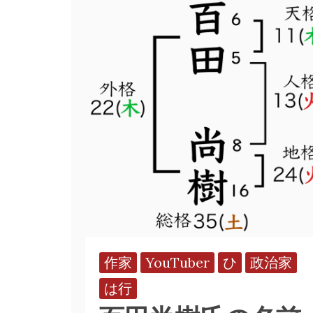
作家
YouTuber
ひ
政治家
は行