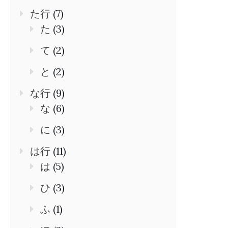
た行
(7)
た
(3)
て
(2)
と
(2)
な行
(9)
な
(6)
に
(3)
は行
(11)
は
(5)
ひ
(3)
ふ
(1)