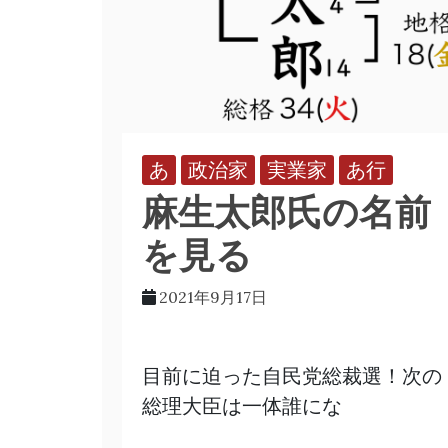
あ
政治家
実業家
あ行
麻生太郎氏の名前
を見る
2021年9月17日
目前に迫った自民党総裁選！次の
総理大臣は一体誰にな