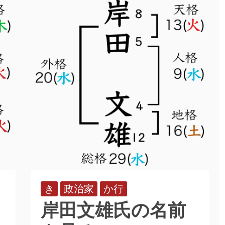
き
政治家
か行
岸田文雄氏の名前