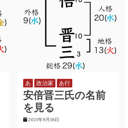
あ
政治家
あ行
安倍晋三氏の名前
を見る
2021年9月18日