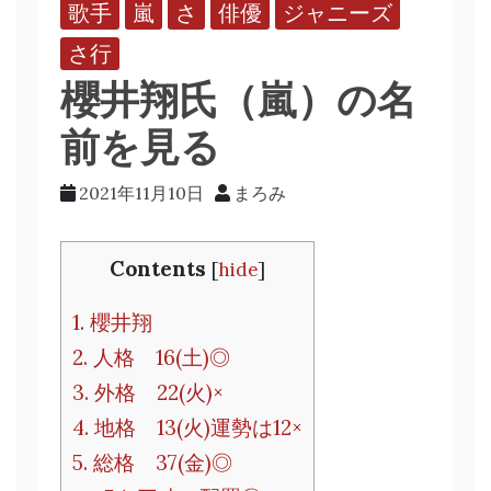
歌手
嵐
さ
俳優
ジャニーズ
さ行
櫻井翔氏（嵐）の名
前を見る
2021年11月10日
まろみ
Contents
[
hide
]
1.
櫻井翔
2.
人格 16(土)◎
3.
外格 22(火)×
4.
地格 13(火)運勢は12×
5.
総格 37(金)◎