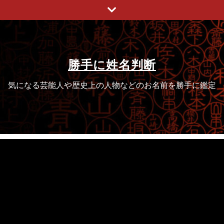
Skip
to
content
勝手に姓名判断
気になる芸能人や歴史上の人物などのお名前を勝手に鑑定