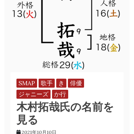
SMAP
歌手
き
俳優
ジャニーズ
か行
木村拓哉氏の名前を
見る
2021年10月10日