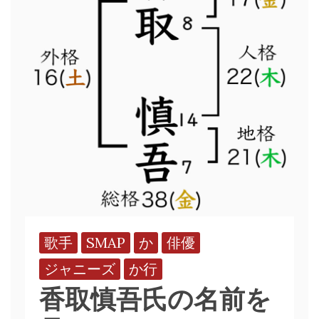
歌手
SMAP
か
俳優
ジャニーズ
か行
香取慎吾氏の名前を