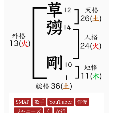
SMAP
歌手
YouTuber
俳優
ジャニーズ
く
か行