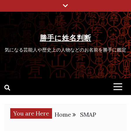
Skip
to
content
勝手に姓名判断
気になる芸能人や歴史上の人物などのお名前を勝手に鑑定
You are Here
Home
SMAP