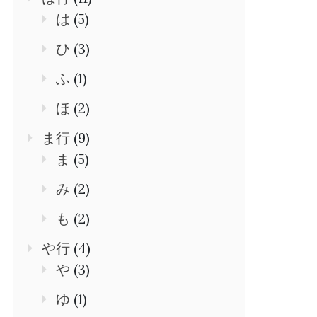
は
(5)
ひ
(3)
ふ
(1)
ほ
(2)
ま行
(9)
ま
(5)
み
(2)
も
(2)
や行
(4)
や
(3)
ゆ
(1)