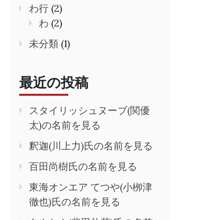
わ行
(2)
わ
(2)
未分類
(1)
最近の投稿
スタイリッシュヌーブ(関優
太)の名前を見る
釈迦(川上力)氏の名前を見る
百田尚樹氏の名前を見る
東海オンエア てつや(小栁津
徹也)氏の名前を見る