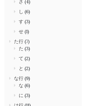
さ
(4)
し
(6)
す
(3)
せ
(1)
た行
(7)
た
(3)
て
(2)
と
(2)
な行
(9)
な
(6)
に
(3)
は行
(11)