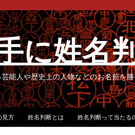
手に姓名
る芸能人や歴史上の人物などのお名前を勝
の見方
姓名判断とは
姓名判断って当たる