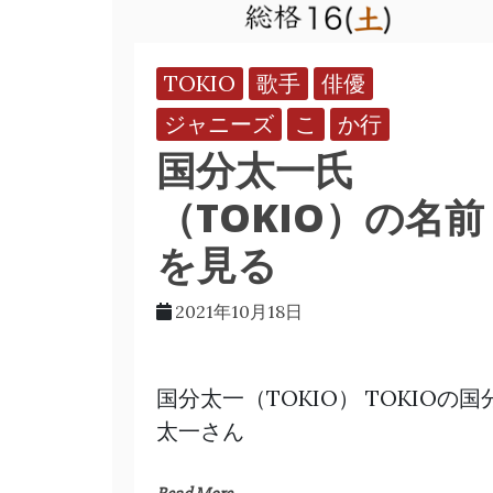
TOKIO
歌手
俳優
ジャニーズ
こ
か行
国分太一氏
（TOKIO）の名前
を見る
2021年10月18日
国分太一（TOKIO） TOKIOの国
太一さん