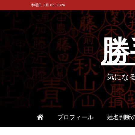
Skip
木曜日, 8月 06, 2026
to
content
勝
気にな
プロフィール
姓名判断