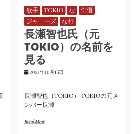
歌手
TOKIO
な
俳優
ジャニーズ
な行
長瀬智也氏（元
TOKIO）の名前を
見る
2021年10月15日
茂
長瀬智也（TOKIO） TOKIOの元メ
ンバー長瀬
Read More