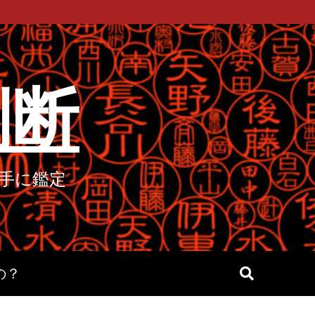
判断
手に鑑定
の？