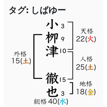
タグ:
しばゆー