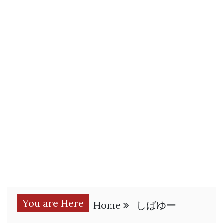
You are Here
Home
しばゆー