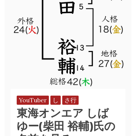
YouTuber
し
さ行
東海オンエア しば
ゆー(柴田 裕輔)氏の