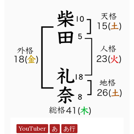
YouTuber
あ
あ行