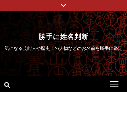
Skip
to
content
勝手に姓名判断
気になる芸能人や歴史上の人物などのお名前を勝手に鑑定